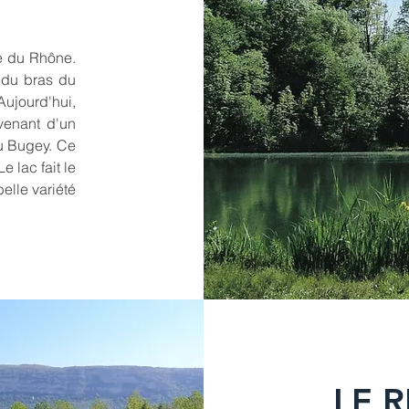
e du Rhône.
e du bras du
Aujourd'hui,
venant d'un
du Bugey. Ce
e lac fait le
elle variété
LE 