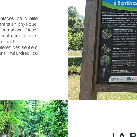
balades de qualité
 entretien physique.
ournables "lieux"
geant ceux-ci dans
nnement.
terez des sentiers
ciens méandres du
LA R