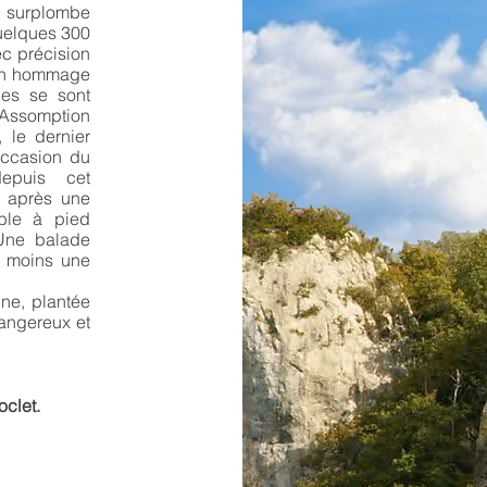
d surplombe
quelques 300
ec précision
 un hommage
ges se sont
Assomption
 le dernier
occasion du
epuis cet
a après une
ble à pied
Une balade
u moins une
ine, plantée
dangereux et
clet.