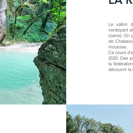
Le vallon d
verdoyant e
(serre). On 
de Chalasso
mousses.
Ce cours d'e
2020. Des pa
la fédératio
découvrir la 