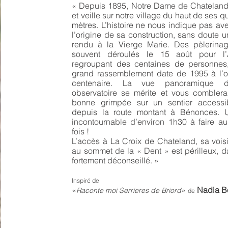
« Depuis 1895, Notre Dame de Chatelan
et veille sur notre village du haut de ses 
mètres. L’histoire ne nous indique pas av
l’origine de sa construction, sans doute
rendu à la Vierge Marie. Des pèlerina
souvent déroulés le 15 août pour l’
regroupant des centaines de personnes,
grand rassemblement date de 1995 à l’
centenaire. La vue panoramique d
observatoire se mérite et vous combler
bonne grimpée sur un sentier accessi
depuis la route montant à Bénonces. 
incontournable d’environ 1h30 à faire a
fois !
L’accès à La Croix de Chateland, sa vois
au sommet de la « Dent » est périlleux, 
fortement déconseillé. »
Inspiré de
«
»
Nadia Bo
Raconte moi Serrieres de Briord
de