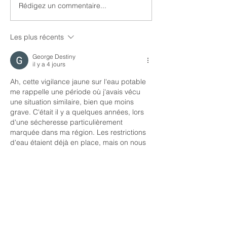
leur participation à la récente
Cours de GYM-
Rédigez un commentaire...
campagne de capture,
d'identification et de
Les plus récents
stérilisation des chats errants.
Malheureusement,
George Destiny
il y a 4 jours
Ah, cette vigilance jaune sur l'eau potable 
me rappelle une période où j'avais vécu 
une situation similaire, bien que moins 
grave. C'était il y a quelques années, lors 
d'une sécheresse particulièrement 
marquée dans ma région. Les restrictions 
d'eau étaient déjà en place, mais on nous 
demandait en plus d'être particulièrement 
attentifs à la qualité de l'eau du robinet. On 
avait reçu des consignes précises pour la 
faire couler un peu avant de la 
consommer, surtout le matin. 
Honnêtement, au début,…