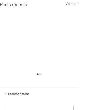
Voir tout
Posts récents
🐱 Chats domestiques :
propriétaires, soyez
responsables !
La commune remercie les
1 commentaire
habitants et le Centre
animalier de Marennes pour