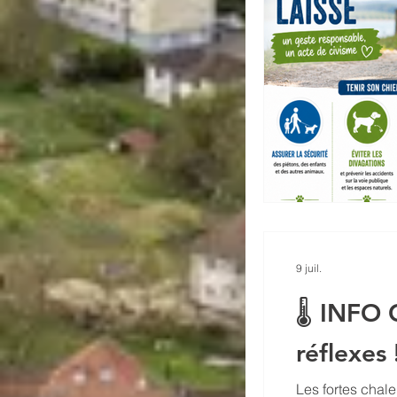
9 juil.
🌡️ INFO
réflexes 
Les fortes chale