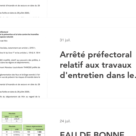
prévention et la
lutte contre les
incendies de forêts
et d'espaces
31 juil.
naturels
Arrêté préfectoral
relatif aux travaux
d'entretien dans le
cadre de la
prévention et la
lutte contre les
incendies de forêts
24 juil.
et d'espaces
EAU DE BONNE