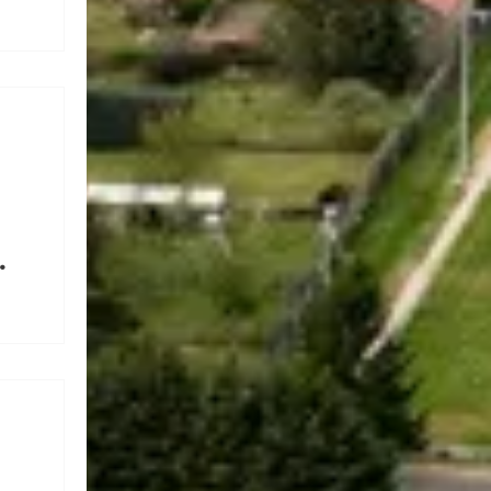

e
🌡️
 de