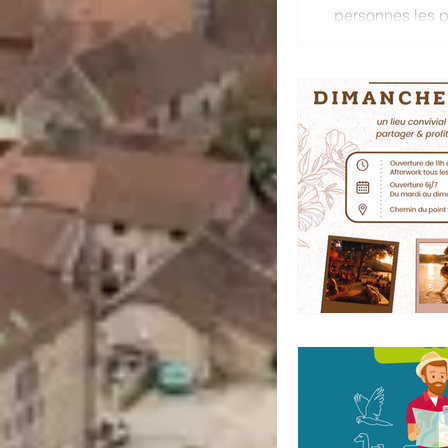
personnes les pl
nourrissons. Po
https://www.con
officielle de vi
Les prévisions 
la