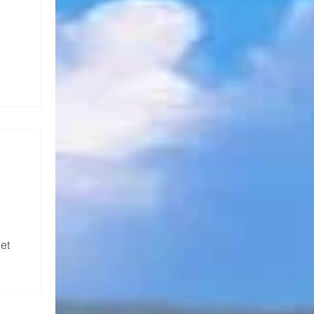
et
 de