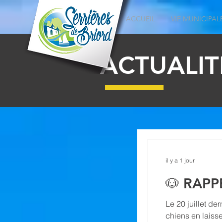
ACCUEIL
VIE MUNICIPAL
ACTUALIT
il y a 1 jour
🐶 RAPP
Le 20 juillet der
chiens en laiss