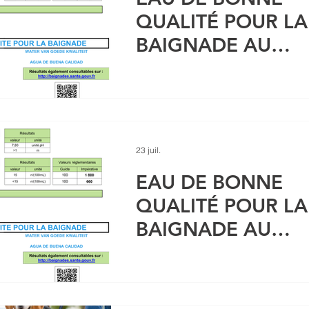
naturels
QUALITÉ POUR LA
BAIGNADE AU
POINT VERT - 21
juillet 2026
23 juil.
EAU DE BONNE
QUALITÉ POUR LA
BAIGNADE AU
POINT VERT - 08
juillet 2026