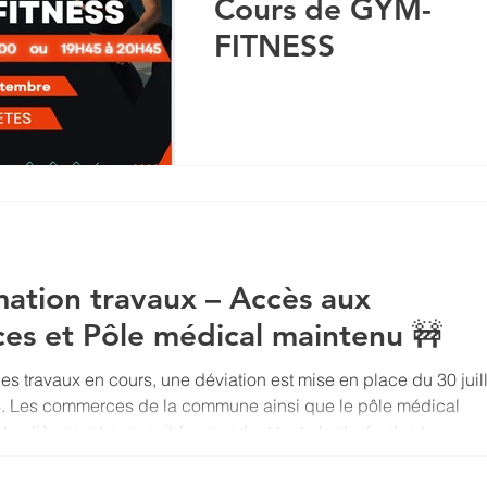
Cours de GYM-
FITNESS
mation travaux – Accès aux
s et Pôle médical maintenu 🚧
s travaux en cours, une déviation est mise en place du 30 juill
6. Les commerces de la commune ainsi que le pôle médical
 et entièrement accessibles pendant toute la durée des travaux.
demeurent également accessibles, afin de permettre à chacun
achats et ses rendez-vous dans les meilleures conditions. Afin