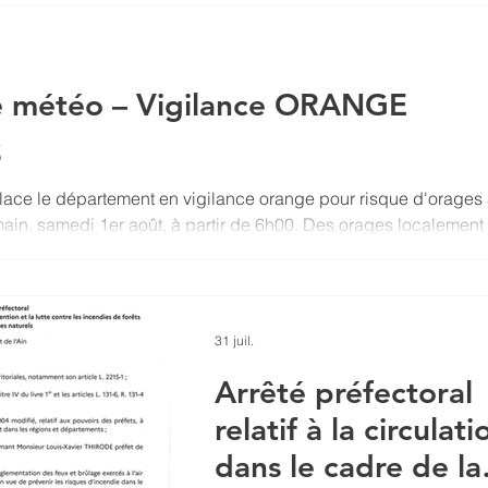
urité de tous et de faciliter la circulation, nous vous remercions
te météo – Vigilance ORANGE
S
ace le département en vigilance orange pour risque d'orages
in, samedi 1er août, à partir de 6h00. Des orages localement
ttendus, pouvant s'accompagner de : fortes pluies en peu de
de vent pouvant atteindre 80 à 100 km/h ; chutes de grêle ; activ
nue. Nous vous invitons à la plus grande vigilance : limitez vo
possible ; mettez à l'abri les objets sensibles au vent ; évitez 
31 juil.
Arrêté préfectoral
relatif à la circulati
dans le cadre de la