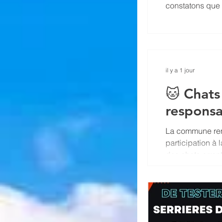
constatons que 
règle de civisme
publiques sont 
commune. Nous 
responsabilités 
il y a 1 jour
🐱 Chats
responsa
La commune reme
participation à 
des chats erran
chats appartenan
chattes sont ges
chats et réduit
prop