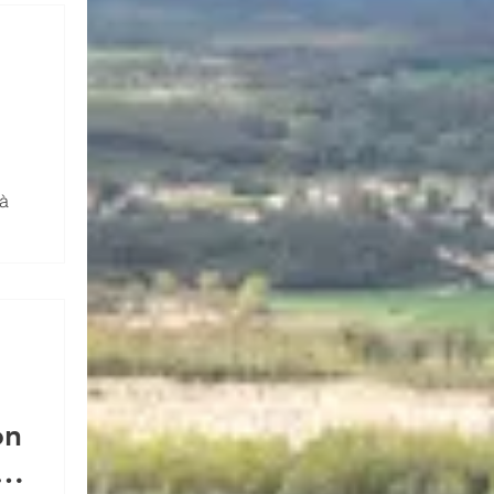
 de
 à
ité
s
les
on