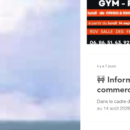
il y a 7 jours
🚧 Infor
commerce
Dans le cadre de
au 14 août 202
restent ouverts
Leurs parkings 
poursuivre ses 