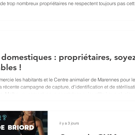
de trop nombreux propriétaires ne respectent toujours pas cett
. Les déjections laissées sur les trottoirs, espaces verts et voi
désagréables pour tous et nuisent à la propreté de notre
demandons à chaque propriétaire de prendre ses
et de ra
 domestiques : propriétaires, soye
bles !
rcie les habitants et le Centre animalier de Marennes pour l
la récente campagne de capture, d'identification et de stérilisat
ts. Malheureusement, nous constatons aujourd'hui que plusieu
t à des particuliers ne sont pas stérilisés et que certaines
tantes. Cette situation favorise une nouvelle prolifération des
 les effets de l'opération menée. La commune demande à chaq
il y a 3 jours