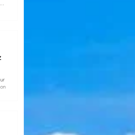
e
es
z
eur
ion
rs
ue