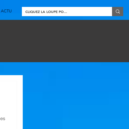
ACTU
les