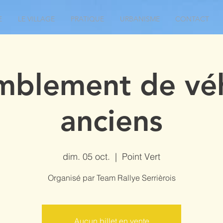
E
LE VILLAGE
PRATIQUE
URBANISME
CONTACT
mblement de véh
anciens
dim. 05 oct.
  |  
Point Vert
Organisé par Team Rallye Serrièrois
Aucun billet en vente