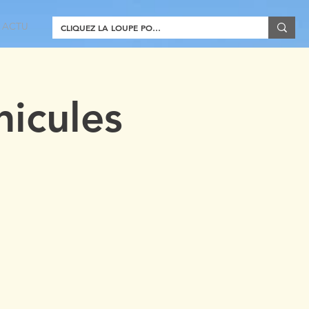
ACTU
icules