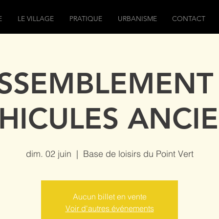
E
LE VILLAGE
PRATIQUE
URBANISME
CONTACT
SSEMBLEMENT
HICULES ANCI
dim. 02 juin
  |  
Base de loisirs du Point Vert
Aucun billet en vente
Voir d'autres événements