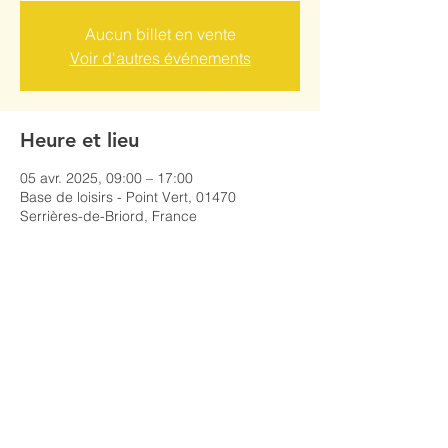
Aucun billet en vente
Voir d'autres événements
Heure et lieu
05 avr. 2025, 09:00 – 17:00
Base de loisirs - Point Vert, 01470
Serrières-de-Briord, France
Partager cet événement
Mentions légales
Politique de confidentialité