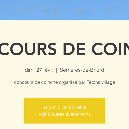
E
LE VILLAGE
PRATIQUE
URBANISME
CONTACT
COURS DE COI
dim. 27 févr.
  |  
Serrières-de-Briord
concours de coinche organisé par Fêtons village
Aucun billet en vente
Voir d'autres événements