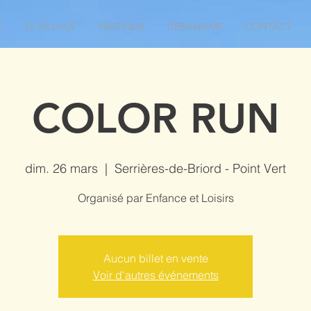
E
LE VILLAGE
PRATIQUE
URBANISME
CONTACT
COLOR RUN
dim. 26 mars
  |  
Serrières-de-Briord - Point Vert
Organisé par Enfance et Loisirs
Aucun billet en vente
Voir d'autres événements