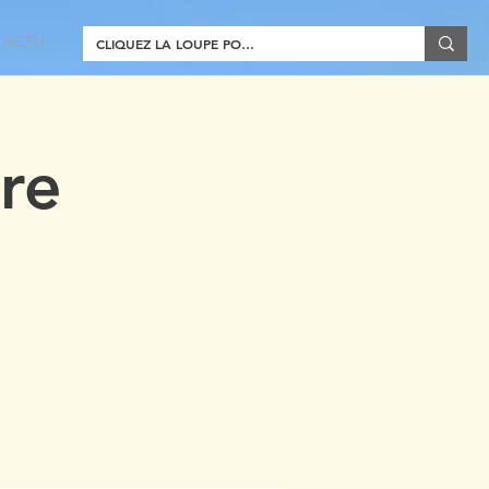
ACTU
re