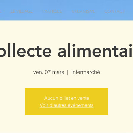
E
LE VILLAGE
PRATIQUE
URBANISME
CONTACT
ollecte alimentai
ven. 07 mars
  |  
Intermarché
Aucun billet en vente
Voir d'autres événements