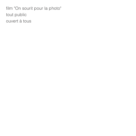
film "On sourit pour la photo"
tout public
ouvert à tous
gratuit
buvette et petite restauration à partir de 
20h00
annulation en cas de pluie
Partager cet événement
Mentions légales
Politique de confidentialité
© 2021 par pour la municipalité du village