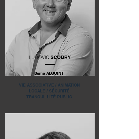
LUDOVIC
SCOBRY
3ème ADJOINT
aussi en charge de
VIE ASSOCIATIVE / ANIMATION
LOCALE / SÉCURITÉ
TRANQUILLITÉ PUBLIC