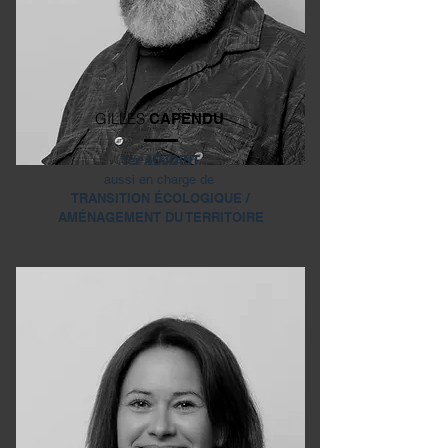
GILLES
CAPENDU
1er ADJOINT
aussi en charge de
TRANSITION ÉCOLOGIQUE /
AMÉNAGEMENT DU TERRITOIRE