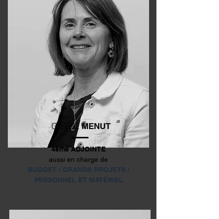
GISÈLE
MENUT
4ème ADJOINTE
aussi en charge de
BUDGET / GRANDS PROJETS /
PERSONNEL ET MATÉRIEL