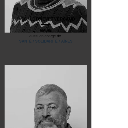
PASCALE
DREVET VERSAUD
MAIRE
aussi en charge de
SANTÉ / SOLIDARITÉ / AÎNÉS