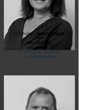
STÉPHANIE
MONTESINOS
2ème ADJOINTE
aussi en charge de
VIE SCOLAIRE / JEUNESSE
ET COMMUNICATION