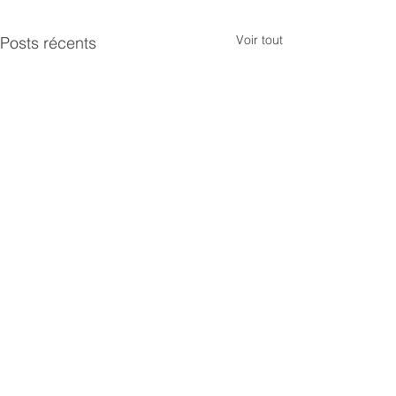
Voir tout
Posts récents
🐱 Chats domestiques :
propriétaires, soyez
responsables !
La commune remercie les
Commentaires
habitants et le Centre